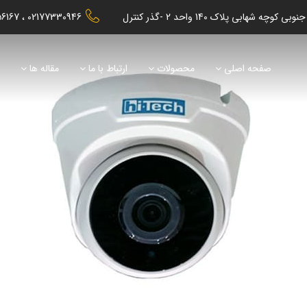
56167
02177330946
صفحه اصلی
محصولات
ارتباط با ما
مقاله ها
ن