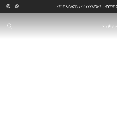
09123838599
02177787509
021773
رم افزار