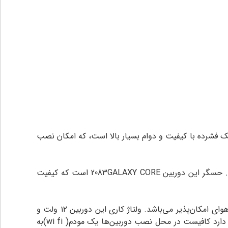
 فشرده با کیفیت و دوام بسیار بالا است، که امکان نصب
رزولیشن این محصول ۲ مگاپیکسل و کیفیت لنز آن ۳.۶ میلیمتر است و زاویه‌ای دیدی تا ۱۰۵ درجه را در اختیار کاربران می‌گذارد. حسگر این دوربین 2083GALAXY CORE است که کیفیت
دمای کارکرد دوربین ۸۳۰۵ هایتک از منفی ۲۰ تا مثبت ۵۰ درجه سانتیگراد است به همین دلیل نصب آن در هرگونه شرایط آب و هوای امکان‌پذیر می‌باشد. ولتاژ کاری این دوربین ۱۲ ولت و
جریان مصرفی آن دی سی ثابت ۲ آمپر است. این دوربین مداربسته قابلیت پخش تصاویر به صورت لایو را بر روی گوشی موبایل دارد کافیست در محل نصب دوربین‌ها یک مودم( wi fi)به