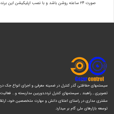
صورت ۲۴ ساعته روشن باشد و با نصب اپلیکیشن این برندبر روی گوشی‌های اندروید ios از هر کجای ایران و خارج از ایران که باشید تصاویر محل نصب را بر روی موبایل خود تماشا کنید.
سیستمهای حفاظتی گذر کنترل در ضمینه معرفی و اجرای انواع جک درب پ
تصویری , راهبند , سیستمهای کنترل تردد,دوربین مداربسته و... فعالیت
مشتری مداری در راستای اعتلای دانش و مهارت متخصصین خود، ارتقا
توسعه بازارهای ملی گام بر میدارد.