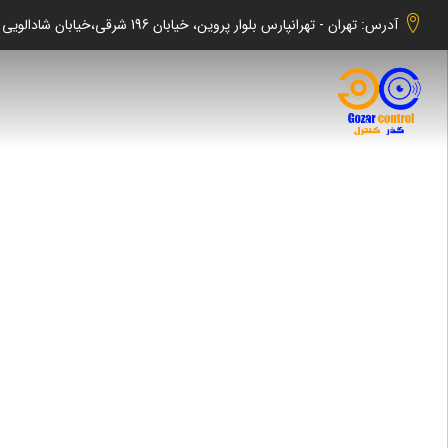
آدرس: تهران - تهرانپارس بلوار پروین، خیابان 196 شرقی،خیابان شادالویی جنوبی کوچه شهابی پلاک 140 واحد 2 -گذر کنترل