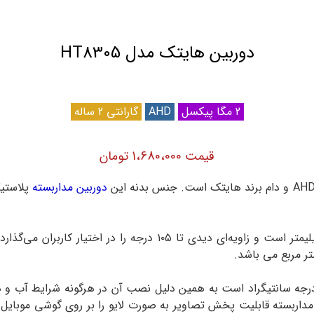
دوربین هایتک مدل HT8305
2 مگا پیکسل
AHD
گارانتی 2 ساله
قیمت 1،680،000 تومان
دوربین مداربسته
پلاستیک