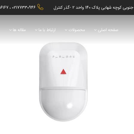
56167
02177330946
صفحه اصلی
محصولات
ارتباط با ما
مقاله ها
ن