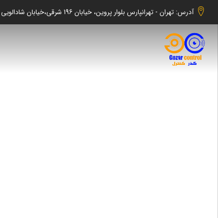
آدرس: تهران - تهرانپارس بلوار پروین، خیابان 196 شرقی،خیابان شادالویی جنوبی کوچه شهابی پلاک 140 واحد 2 -گذر کنترل