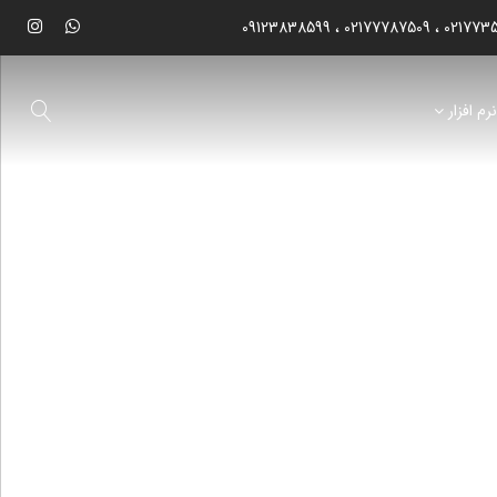
09123838599
02177787509
021773
رم افزار