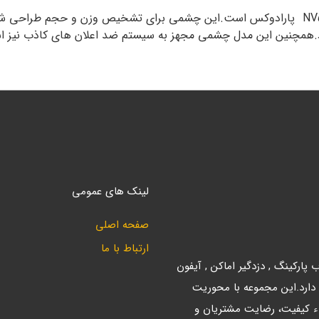
چشمی NV5 پارادوکس تکمیل شده مدل مدل چشمی NV500 پارادوکس است.این چشمی برای تشخیص
رد.همچنین این مدل چشمی مجهز به سیستم ضد اعلان های کاذب نیز 
لینک های عمومی
صفحه اصلی
ارتباط با ما
ارکینگ , دزدگیر اماکن , آیفون
 دارد.این مجموعه با محوریت
ء کیفیت، رضایت مشتریان و