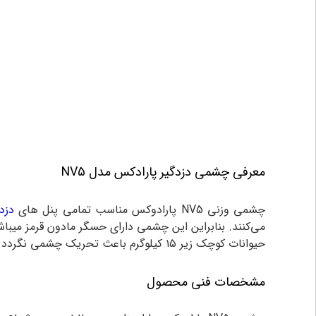
معرفی چشمی دزدگیر پارادکس مدل NV5
چشمی وزنی NV5 پارادوکس مناسب تمامی پنل های
دزد
می‌کنند. بنابراین این چشمی دارای حسگر مادون قرمز می
حیوانات کوچک زیر ۱۵ کیلوگرم باعث تحریک چشمی نگردد.بنابراین از این چشمی برای اماکنی که در آنها حیوانات خانگی نگهداری می‌شود ،استفاده میگردد.
مشخصات فنی محصول