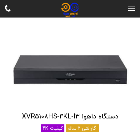
دستگاه داهوا XVR5108HS-4KL-I3
گارانتی 2 ساله
کیفیت 4K