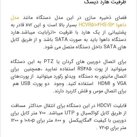
ظرفیت هارد دیسک
فضای ذخیره سازی در این مدل دستگاه مانند
مدل
داهوا HCVR5104HS-S3
بسیار بالا است و این xvr قادر به
پشتیبانی از یک هارد با ظرفیت ۱۰ترابایت میباشد.هارد
دستگاه داهوا باید به صورت SATA باشد و از طریق کابل
های SATA داخل دستگاه متصل می شود.
برای اتصال دوربین های گردان یا PTZ به این دستگاه
میتوانید از پوت RS485 استفاده نمایید ،همچنین برای
اتصال مانیتور به دستگاه ویدئو رکورد میتوانید از پورت‌های
VGA و HDMI استفاده کنید. وجود دو پورت USB هم
برای اتصال موس و فلش کاربرد دارند.
قابلیت HDCVI در این دستگاه برای انتقال حداکثر مسافت
از طریق کابل کواکسیال و UTP میباشد. 700 متر کابل برای
دوربین با کیفیت ۴مگاپیکسل و ۸۰۰ متر برای ۱۰۸۰p و ۱۲۰۰
متر برای ۷۲۰p .