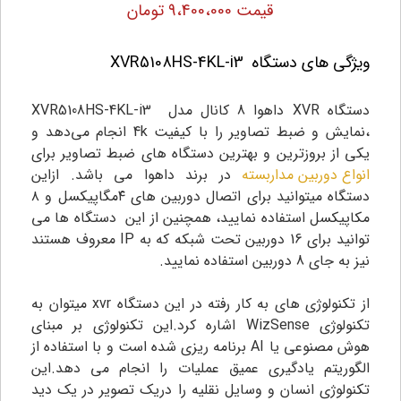
قیمت 9،400،000 تومان
ویژگی های دستگاه
XVR5108HS-4KL-i3
دستگاه XVR داهوا 8 کانال مدل XVR5108HS-4KL-i3
،نمایش و ضبط تصاویر را با کیفیت 4k انجام می‌دهد و
یکی از بروزترین و بهترین دستگاه های ضبط تصاویر برای
انواع دوربین مداربسته
در برند داهوا می باشد. ازاین
دستگاه میتوانید برای اتصال دوربین های ۴مگاپیکسل و ۸
مکاپیکسل استفاده نمایید، همچنین از این دستگاه ها می
توانید برای 16 دوربین تحت شبکه که به IP معروف هستند
نیز به جای 8 دوربین استفاده نمایید.
از تکنولوژی های به کار رفته در این دستگاه xvr میتوان به
تکنولوژی WizSense اشاره کرد.این تکنولوژی بر مبنای
هوش مصنوعی یا AI برنامه ریزی شده است و با استفاده از
الگوریتم یادگیری عمیق عملیات را انجام می دهد.این
تکنولوژی انسان و وسایل نقلیه را دریک تصویر در یک دید