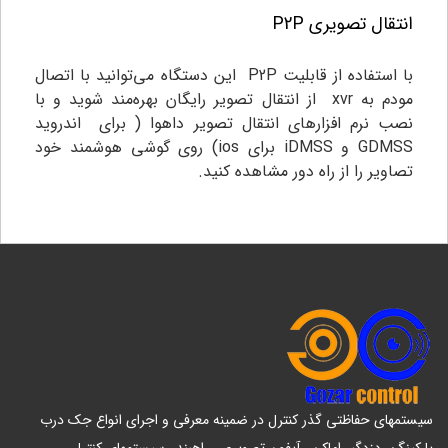
انتقال تصویری P2P
با استفاده از قابلیت P2P این دستگاه‌ می‌توانید با اتصال
مودم به xvr از انتقال تصویر رایگان بهره‌مند شوید و با
نصب نرم افزار‌های انتقال تصویر داهوا ( برای اندروید
GDMSS و iDMSS برای ios) روی گوشی هوشمند خود
تصاویر را از راه دور مشاهده کنید.
سیستمهای حفاظتی گذر کنترل در ضمینه معرفی و اجرای انواع جک درب
پارکینگ , دزدگیر اماکن , آیفون تصویری , راهبند , سیستمهای کنترل