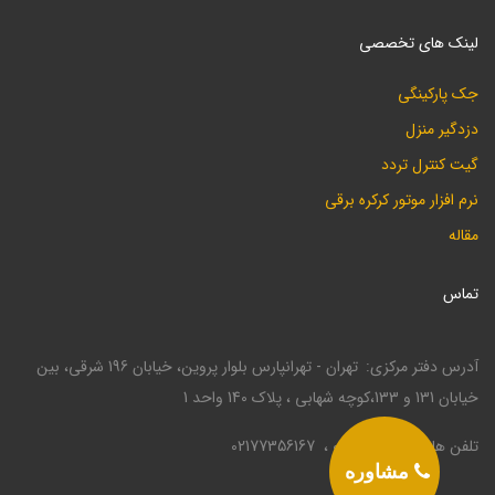
لینک های تخصصی
جک پارکینگی
دزدگیر منزل
گیت کنترل تردد
نرم افزار موتور کرکره برقی
مقاله
تماس
آدرس دفتر مرکزی
تهران - تهرانپارس بلوار پروین، خیابان 196 شرقی، بین
خیابان 131 و 133،کوچه شهابی ، پلاک 140 واحد 1
تلفن ها
02177330946
02177356167
مشاوره