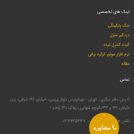
لینک های تخصصی
جک پارکینگی
دزدگیر منزل
گیت کنترل تردد
نرم افزار موتور کرکره برقی
مقاله
تماس
آدرس دفتر مرکزی
تهران - تهرانپارس بلوار پروین، خیابان 196 شرقی، بین
خیابان 131 و 133،کوچه شهابی ، پلاک 140 واحد 1
تلفن ها
02177330946
02177356167
مشاوره