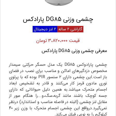
چشمی وزنی DG85 پارادکس
گارانتی 2 ساله
2 لنز دیجیتال
قیمت 3،820،000 تومان
معرفی چشمی وزنی DG85 پارادکس
چشمی پارادوکس DG85 یک مدل حسگر حرکتی سیمدار
مخصوص دزدگیرهای اماکن و مناسب برای نصب در فضای
باز است.این چشمی دارای ۲ سنسور PIR بوده که با پرتوی
نوری مادون قرمز کار می‌کنند و قادر به تشخیص ابعاد
اجسام متحرک میباشد.به همین دلیل حیواناتی که دارای
جسه کوچک باشند مانند گربه،سگ،و...را هنگام عبور از
مقابل لنز چشمی (البته در فاصله مناسب و استاندارد) درنظر
نمی‌گیرد.درواقع این چشمی اجسام متحرک با وزن زیر ۴۰
کیلوگرم را به نوعی فیلتر می‌کند.