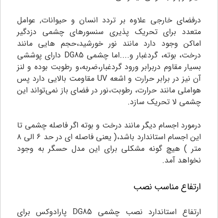
درفضای خارجی علاوه بر تردد انسان و حیوانات, عوامل
متعدد برای تحریک پذیری سنسورهای چشمی دزدگیر
اماکن وجود دارد مانند نور خورشید،حجم هایی مانند
درخت، بوته، گردغبار و....اما چشمی DG85 دارای پوششی
بسیار مقاوم دربرابر ورود گردغبار،ضربه،و رطوبت بوده و لنز
آن نیز در برابر حرارت و اشعه UV مقاومت بالایی دارد پس
هواملی مانند حرارت، رطوبت،نور در فضای باز نمی‌تواند این
چشمی لا تحریک سازد.
درمورد اجسام دیگر مانند درخت و بوته اگر فاصله چشمی تا
این اجسام استاندارد باشد،( یعنی فاصله ای در حد ۶ الی ۸
متر ) هیچ گونه مشکلی برای این مدل حسگر به وجود
نخواهد آمد.
ارتفاع مناسب نصب
ارتفاع استاندارد نصب چشمی DG85 پارادوکس برای