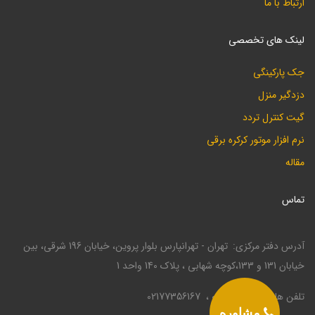
ارتباط با ما
لینک های تخصصی
جک پارکینگی
دزدگیر منزل
گیت کنترل تردد
نرم افزار موتور کرکره برقی
مقاله
تماس
آدرس دفتر مرکزی
تهران - تهرانپارس بلوار پروین، خیابان 196 شرقی، بین
خیابان 131 و 133،کوچه شهابی ، پلاک 140 واحد 1
تلفن ها
02177330946
02177356167
مشاوره