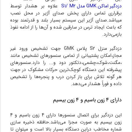
دزدگیر اماکن GMK مدل S1/ M2
علاوه بر هشدار توسط
برقراری تماس دارای پخش صدای آژیر در محل نصب
میباشد.صدای آژیر این سیستم بسیار بلند و قدرتمند بوده
که باعث ایجاد ترس در سارقین شده و آن‌ها را از ادامه نفوذ
بازمی‌دارد.
دزدگیر منزل S2 پلاس GMK جهت تشخیص ورود غیر
مجاز،امکان پشتیبانی از تمامی سنسورهای تشخیص مانند
،مگنت،شوک،چشمی،دتکتور دود و... را دارد.سنسورهای
پیشرفته این دستگاه کوچک‌ترین حرکات مشکوک در جهت
هر گونه تلاش برای باز کردن درب و پنجره‌ها را تشخیص
داده و فوراً هشدار می‌دهد.
دارای 4 زون باسیم و 4 زون بیسیم
این دزدگیر برای اتصال سنسورها دارای
4 زون باسیم و 4
زون بیسیم
به صورت مجزا می‌باشد.حافظه ذخیره سازی
شماره مخاطب دراین دستگاه بسیار بالا است و میتوان تا