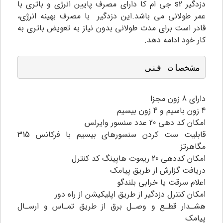
دزدگیر s2 جی ام کا دارای مصرف پایین انرژی و باتری با
عمر طولانی می باشد.این دزدگیر با مصرف بهینه انرژی،
قادر است برای مدت طولانی بدون نیاز به تعویض باتری به
کار خود ادامه دهد.
مشخصات فنی
دارای 8 زون مجزا
4 زون باسیم و 4 زون بیسیم
امکان کد دهی 20 عدد سنسور وایرلس
قابلیت ست کردن سنسورهای بیسیم با فرکانس 315
مگاهرتز
امکان کددهی 20 ریموت هاپینگ کد کنترل
دریافت گزارش از طریق پیامک
اعلام سرقت یا خرابی بلندگو
امکان کنترل دزدگیر از طریق اپلیکیشن از راه دور
هشـدار قطـع و وصـل برق از طریق تمـاس و ارسـال
پیامک