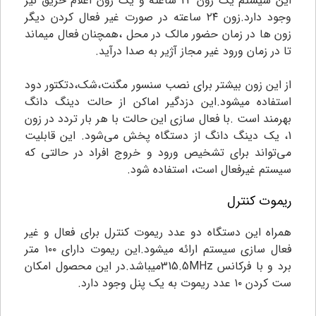
این سیستم یک زون 24 ساعته و یک زون اعلام حریق نیز
وجود دارد.زون ۲۴ ساعته در صورت غیر فعال کردن دیگر
زون ها در زمان حضور مالک در محل ،همچنان فعال میماند
تا در زمان ورود غیر مجاز آژیر به صدا درآید.
از این زون بیشتر برای نصب سنسور مگنت،شک،دتکتور دود
استفاده میشود.این دزدگیر اماکن از حالت دینگ دانگ
بهرمند است .با فعال سازی این حالت با هر بار تردد در زون
1، یک دینگ دانگ از دستگاه پخش می‌شود. این قابلیت
می‌تواند برای تشخیص ورود و خروج افراد در حالتی که
سیستم غیرفعال است، استفاده شود.
ریموت کنترل
همراه این دستگاه دو عدد ریموت کنترل برای فعال و غیر
فعال سازی سیستم ارائه میشود.این ریموت دارای ۱۰۰ متر
برد و با فرکانس 315.5MHzمیباشد.در این محصول امکان
ست کردن ۱۰ عدد ریموت به یک پنل وجود دارد.