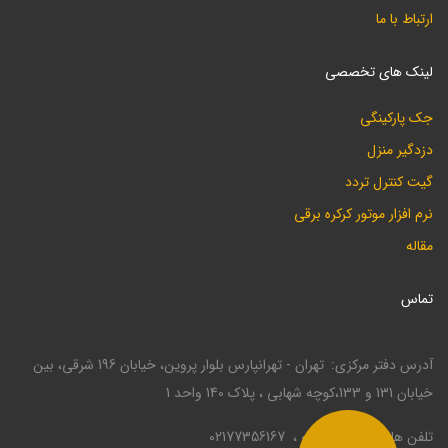
ارتباط با ما
لینک های تخصصی
جک پارکینگی
دزدگیر منزل
گیت کنترل تردد
نرم افزار موتور کرکره برقی
مقاله
تماس
آدرس دفتر مرکزی
تهران - تهرانپارس بلوار پروین، خیابان 196 شرقی، بین
خیابان 131 و 133،کوچه شهابی ، پلاک 140 واحد 1
تلفن ها
02177330946
02177356167