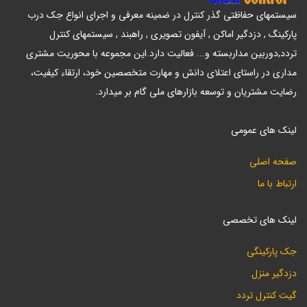
سیستمهای حفاظتی گذر کنترل در ضمینه معرفی و اجرای انواع جک درب
پارکینگ , دزدگیر اماکن , آیفون تصویری , راهبند , سیستمهای کنترل
تردد,دوربین مداربسته و... فعالیت دارد.این مجموعه با محوریت مشتری
مداری در راستای اعتلای دانش و مهارت متخصصین خود، ارتقاء کیفیت،
رضایت مشتریان و توسعه بازارهای ملی گام بر میدارد.
لینک های عمومی
صفحه اصلی
ارتباط با ما
لینک های تخصصی
جک پارکینگی
دزدگیر منزل
گیت کنترل تردد