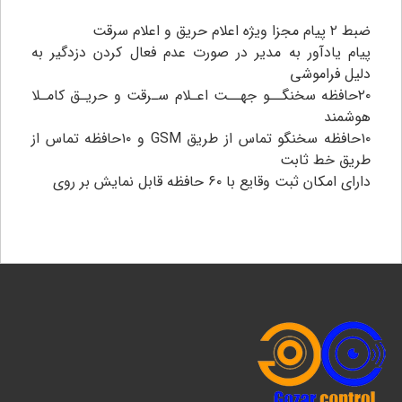
ضبط ۲ پیام مجزا ویژه اعلام حریق و اعلام سرقت
پیام یادآور به مدیر در صورت عدم فعال کردن دزدگیر به
دلیل فراموشی
۲۰حافظه سخنگــو جهــت اعـلام سـرقت و حریـق کامـلا
هوشمند
۱۰حافظه سخنگو تماس از طریق GSM و ۱۰حافظه تماس از
طریق خط ثابت
دارای امکان ثبت وقایع با ۶۰ حافظه قابل نمایش بر روی