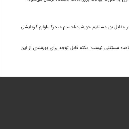
در مقابل نور مستقیم خورشید،احسام متحرک،لوازم گرمایشی
ز فروش میباشند و چشمی H9 این برند نیز از این قاعده مستثنی نیست .نکته قابل توجه برای بهرمندی از این