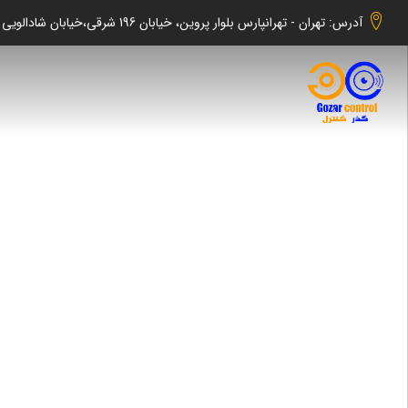
آدرس: تهران - تهرانپارس بلوار پروین، خیابان 196 شرقی،خیابان شادالویی جنوبی کوچه شهابی پلاک 140 واحد 2 -گذر کنترل