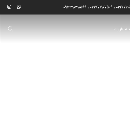
09123838599
02177787509
021773
رم افزار