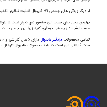
از دیگر ویژگی های چشمی H9 فایروال قابلیت تنظیم تاخیر زمان تحریک چشمی بین ۵،ثانیه ۵۰ثانیه تا ۵دقیقه است.
بهترین محل برای نصب این سنسور کنج دیوار است تا بتواند
و سرمایشی،دریچه هوا خوداری کنید زیرا این عوامل باعث 
تمامی محصولات
دزدگیر فایروال
مدت گارانتی این است که باید محصولات فایروال تنها از نم