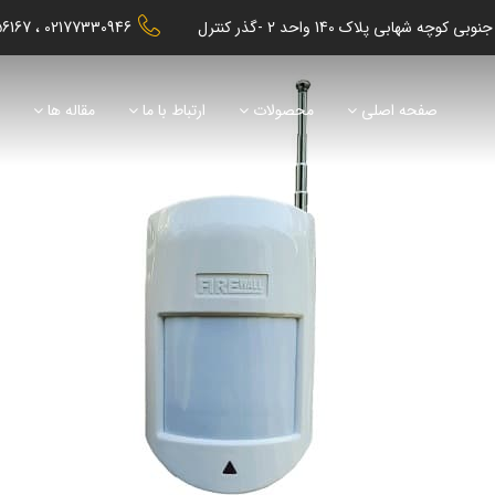
56167
02177330946
صفحه اصلی
محصولات
ارتباط با ما
مقاله ها
ن