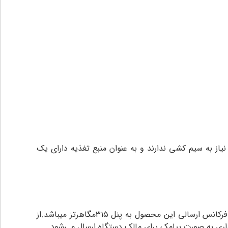
ز به سیم کشی ندارند و به عنوان منبع تغذیه دارای یک
زاویه دید این چشمی 110درجه و طول دید آن12متر میباشد و قابلیت نصب به انواع پنل های برند فایروال مانندF10,F9,F7 را دارد فرکانس ارسالی این محصول به پنل ۳۱۵مگاهرتز میباشد.از
 به صورت پیامک برای مالک دستگاه ارسال می‌شود.