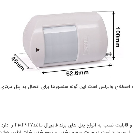
صطلاح وایرلس است.این گونه سنسورها برای اتصال به پنل مرکزی نیا
 باتری خود است.درصورت ضعیف شدن و تموم شدن شارژ باطری هشداری