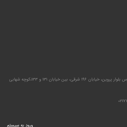
تهران - تهرانپارس بلوار پروین، خیابان 196 شرقی، بین خیابان 131 و 133،کوچه شهابی
0217
ورود به سيستم