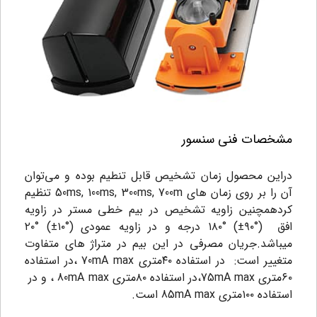
مشخصات فنی سنسور
دراین محصول زمان تشخیص قابل تنطیم بوده و می‌توان
آن را بر روی زمان های 50ms, 100ms, 300ms, 700m تنظیم
کرد‌همچنین زاویه تشخیص در بیم خطی مستر در زاویه
افق (°۹۰±) °۱۸۰ درجه و در زاویه عمودی (°۱۰±) °۲۰
میباشد.جریان مصرفی در این بیم در متراژ های متفاوت
متغییر است: در استفاده ۴۰متری 70mA max ،در استفاده
۶۰متری 75mA max،در استفاده ۸۰متری 80mA max ، و در
استفاده ۱۰۰متری 85mA max است.