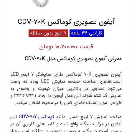
آیفون تصویری کوماکس CDV-70K
گارانتی 36 ماهه
7 اینچ بدون حافظه
قیمت 10،700،000 تومان
معرفی آیفون تصویری کوماکس مدل CDV-70K
آیفون تصویری 70K کوماکس دارای نمایشگر 7 اینچ LED
است.فناوری ساخت صفحه نمایش LED بوده که باعث
می‌شود تصاویر در بالاترین میزان کیفیت و وضوح به
نمایش گذاشته شوند.این مدل آیفون با ابعاد 311*168*32 و
طراحی مورن شیک فضای کمی را در محیط اشغال میکند.
صفحه نمایش ۷ اینچ لمسی مانند
کوماکس CDV-70Y
این
آیفون در مرکز دستگاه واقع شده و کلید های کاربری آن در
سمت راست دستگاه به صورت‌ عمودی با عملکرد لمسی قرار