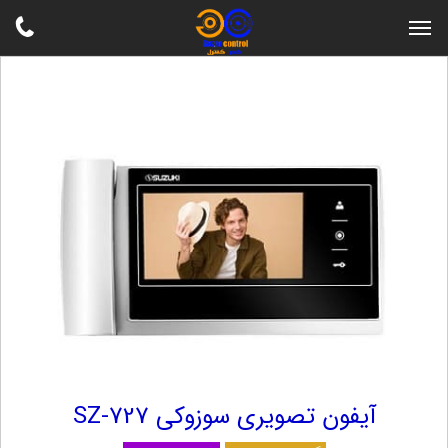
آیفون تصویری سوزوکی SZ-727