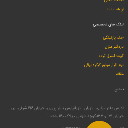
صفحه اصلی
ارتباط با ما
لینک های تخصصی
جک پارکینگی
دزدگیر منزل
گیت کنترل تردد
نرم افزار موتور کرکره برقی
مقاله
تماس
آدرس دفتر مرکزی
تهران - تهرانپارس بلوار پروین، خیابان 196 شرقی، بین
خیابان 131 و 133،کوچه شهابی ، پلاک 140 واحد 1