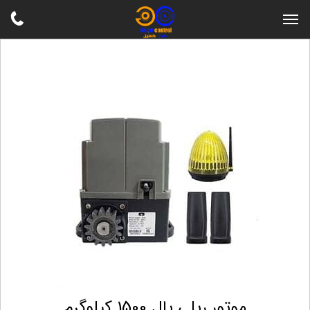
موتور ریلی یال 1500 کیلوگرم