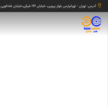
آدرس: تهران - تهرانپارس بلوار پروین، خیابان 196 شرقی،خیابان شادالویی جنوبی کوچه شهابی پلاک 140 واحد 2 -گذر کنترل