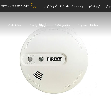
56167
02177330946
صفحه اصلی
محصولات
ارتباط با ما
مقاله ها
ن