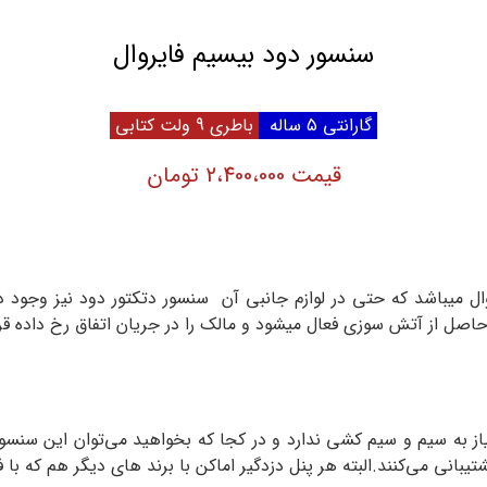
سنسور دود بیسیم فایروال
گارانتی 5 ساله
باطری 9 ولت کتابی
قیمت 2،400،000 تومان
وال میباشد که حتی در لوازم جانبی آن سنسور دتکتور دود نیز وجود 
اصل از آتش سوزی فعال میشود و مالک را در جریان اتفاق رخ داده قرا
هر پنل دزدگیر اماکن با برند های دیگر هم که با فرکانس ۳۱۵ کار کند می‌تواند این سنسور را پشتی