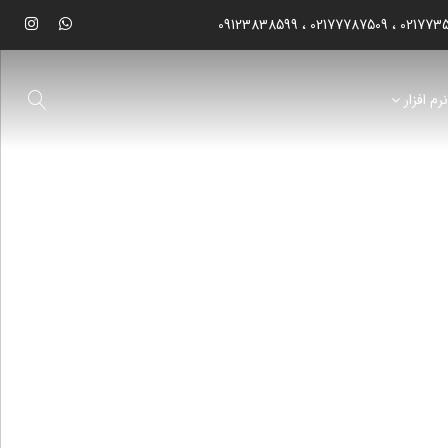
09123838599
02177787509
021773
رم افزار