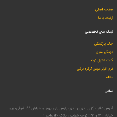
صفحه اصلی
ارتباط با ما
لینک های تخصصی
جک پارکینگی
دزدگیر منزل
گیت کنترل تردد
نرم افزار موتور کرکره برقی
مقاله
تماس
آدرس دفتر مرکزی
تهران - تهرانپارس بلوار پروین، خیابان 196 شرقی، بین
خیابان 131 و 133،کوچه شهابی ، پلاک 140 واحد 1