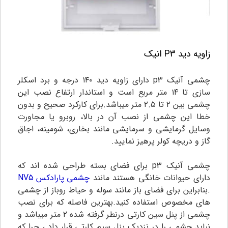
زاویه دید P3 انیک
چشمی آنیک p3 دارای زاویه دید ۱۴۰ درجه و برد اسکلر
سازی تا ۱۴ متر مربع است و استاندار ارتفاع نصب این
چشمی بین ۲ تا ۲.۵ متر میباشد.برای کارکرد صحیح و بدون
خطا این چشمی از نصب آن در بالا، روبرو یا مجاورت
وسایل گرمایشی و سرمایشی مانند بخاری، شومینه، اجاق
گاز و دریچه کولر پرهیز نمایید.
چشمی آنیک p3 برای فضای بسته طراحی شده اند که
دارای حیوانات خانگی هستند مانند
چشمی پارادکس NV5
.بنابراین برای فضای باز مانند سوله و حیاط روباز از چشمی
های مخصوص استفاده کنید.بهترین فاصله که برای نصب
چشمی از پنل سین کارتی درنطر گرفته شده ۲ متر میباشد و
نباید چشمی را در نزدیک پنل سیم کارتی قرار داد ، چرا که