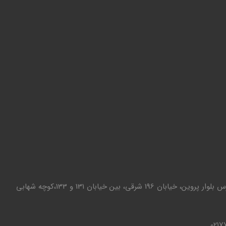
تهران - تهرانپارس بلوار پروین، خیابان 196 شرقی، بین خیابان 131 و 133،کوچه شهابی
0217