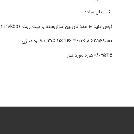
یک مثال ساده
فرض کنید ۱۰ عدد دوربین مداربسته با بیت ریت ۲۰۴۸kbps دارید و نیاز به ۳۰ روز ذخیره سازی دارید
۲/۰۴۸/۰۰۰× ۸ ×۳۶۰۰ ×۲۴ ×۱۰ ×۳۰=ذخیره سازی
۶٫۳۵TB=هارد مورد نیاز