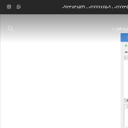
09123838599
02177787509
021773
رم افزار