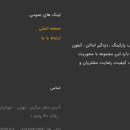
لینک های عمومی
صفحه اصلی
ارتباط با ما
ارکینگ , دزدگیر اماکن , آیفون
 دارد.این مجموعه با محوریت
ء کیفیت، رضایت مشتریان و
تماس
آدرس دفتر مرکزی
، پلاک 140 واحد 1
تلفن ها
02177330946
7356167