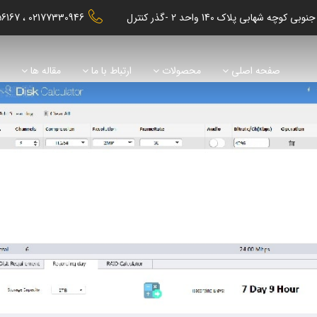
56167
02177330946
صفحه اصلی
محصولات
ارتباط با ما
مقاله ها
ن