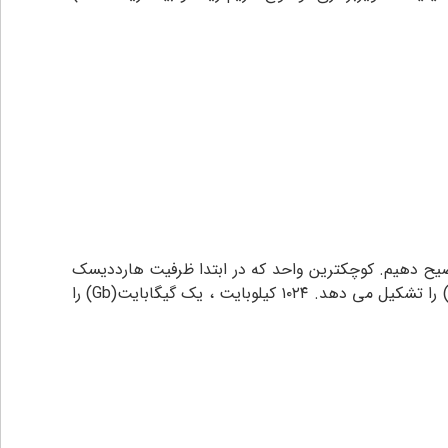
توضیح دهیم. کوچکترین واحد که در ابتدا ظرفیت هارددیسک
را اشغال می کند (bit) بیت نامیده می شود . تعداد ۸ بیت ، یک بایت (byte) را تشکیل می دهد. ۱۰۲۴ بایت ، یک کیلوبایت(kb) را تشکیل می دهد. ۱۰۲۴ کیلوبایت ، یک گیگابایت(Gb) را