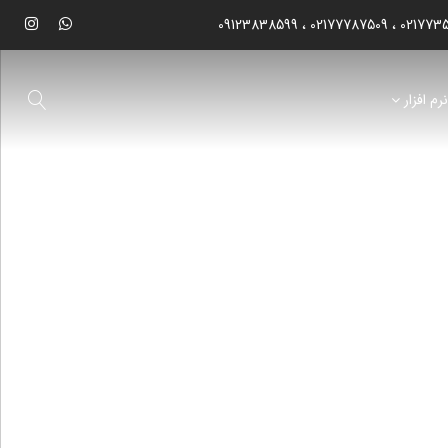
09123838599
02177787509
021773
رم افزار