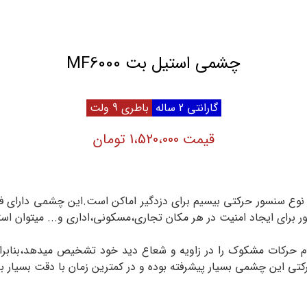
چشمی استیل بت MF6000
گارانتی 2 ساله
باطری 9 ولت
قیمت 1،520،000 تومان
ر برای ایجاد امنیت در هر مکان تجاری،مسکونی،اداری و... میتوان استف
مام حرکات مشکوک را در زاویه و شعاع دید خود تشخیص میدهد،بنا
 این چشمی بسیار پیشرفته بوده و در کمترین زمان با دقت بسیار ب