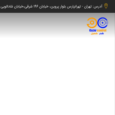
آدرس: تهران - تهرانپارس بلوار پروین، خیابان 196 شرقی،خیابان شادالویی جنوبی کوچه شهابی پلاک 140 واحد 2 -گذر کنترل