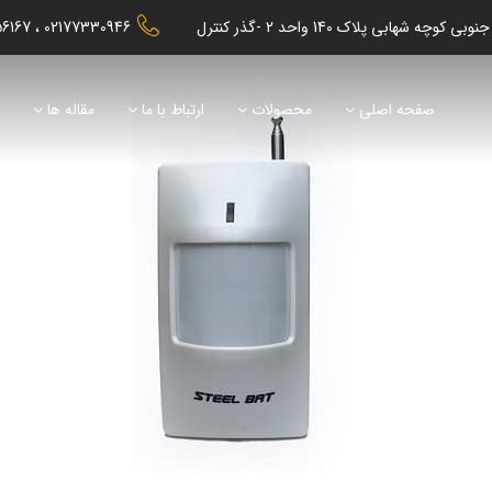
56167
02177330946
صفحه اصلی
محصولات
ارتباط با ما
مقاله ها
ن