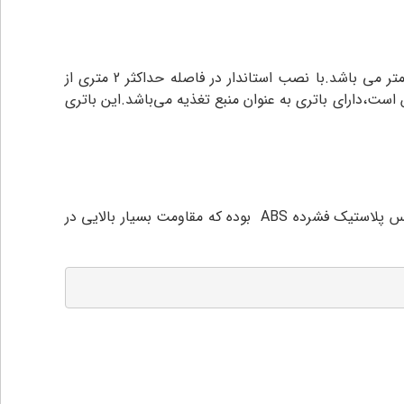
110 درجه و طول دید آن 15 متر می باشد.با نصب استاندار در فاصله حداکثر 2 متری از
ت،دارای باتری به عنوان منبع تغذیه می‌باشد.این باتری
از ویژگی های منحصر به فرد چشمی بی سیم استیل بت عدم تداخل آن با با امواج RFI و EMI می باشد.بدنه این چشمی از جنس پلاستیک فشرده ABS بوده که مقاومت بسیار بالایی در