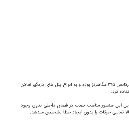
چشمی بی سیم استیل بت مدل STEEL BAT MF6000 یک نوع سنسور حرکتی بیسیم برای دزدگیر اماکن است.این چشمی دارای فرکانس 315 مگاهرتز بوده و به انواع پنل های دزدگیر اماکن
اده کرد.
براین این سنسور مناسب نصب در فضای داخلی بدون وجود
الا تمامی حرکات را بدون ایجاد خطا تشخیص میدهد.