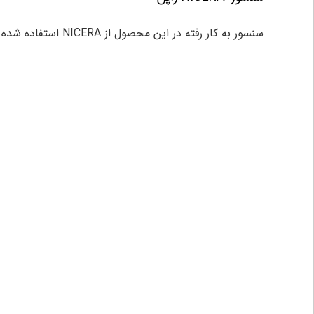
سنسور به کار رفته در این محصول از NICERA استفاده شده که این سنسور ساخت مشترک ژاپن و چین بوده و جز یک سنسور فوق العاده می باشد.