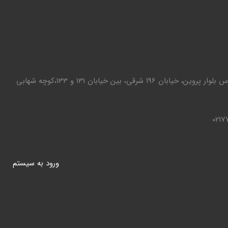
تهران - تهرانپارس بلوار پروین، خیابان 196 شرقی، بین خیابان 131 و 133،کوچه شهابی
0217
ورود به سيستم