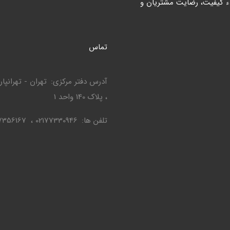
ء کیفیت، رضایت مشتریان و
تماس
آدرس دفتر مرکزی
، پلاک 140 واحد 1
تلفن ها
02177330946
7356167