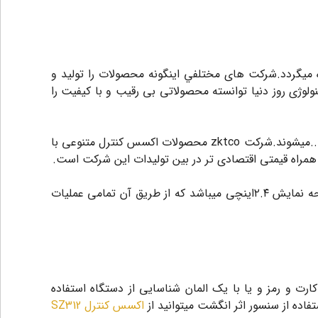
 میگردد.شرکت های مختلفي اینگونه محصولات را تولید و
 چین است که این‌ کمپانی با بهره گیری از تکنولوژی روز دنیا توانسته محصولاتی بی رقیب و با کیفیت را
بهرمندی از دستگاه هاي اکسس کنترل باعث راندمان بهتر در امنیت ورود خروج به ساختمان ها،صرفه جویی در وقت و هزینه هاو...میشوند.شرکت zktco محصولات اکسس کنترل متنوعی با
ابعاد این اکسس کنترل ۹۰×۹۰×۳۵میلی متر است که یک فضای مربعی با اشغال فضای کم را در بردارد.این اکسس داری یک صفحه نمایش ۲.۴اینچی میباشد که از طریق آن تمامی عملیات
یقی کارت و رمز و یا با يک المان شناسایی از دستگاه استفاده
اکسس کنترل SZ312