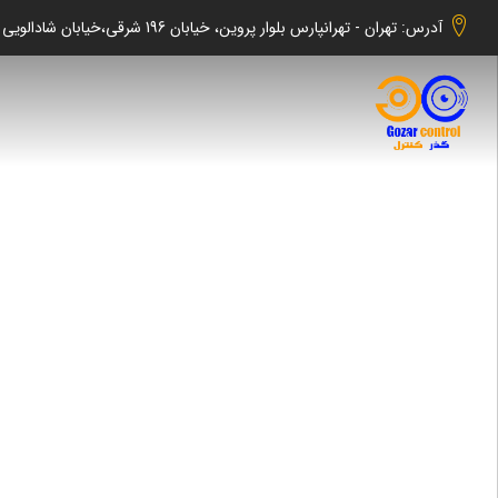
آدرس: تهران - تهرانپارس بلوار پروین، خیابان 196 شرقی،خیابان شادالویی جنوبی کوچه شهابی پلاک 140 واحد 2 -گذر کنترل