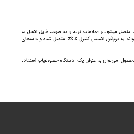
و لپ تاب متصل میشود و اطلاعات تردد را به صورت فایل اکسل در
اختیار کارفرما قرار می‌دهد.برای ذخیره این اطلاعت رفت و آمد میتوانید در این اکسس از پورت USB استفاده کنید. فلش درایو می‌تواند به نرم‌افزار اكسس كنترل zk15 متصل شده و داده‌های
ن محصول می‌توان به عنوان یک دستگاه حضورغیاب استفاده