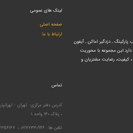
لینک های عمومی
صفحه اصلی
ارتباط با ما
ارکینگ , دزدگیر اماکن , آیفون
 دارد.این مجموعه با محوریت
ء کیفیت، رضایت مشتریان و
تماس
آدرس دفتر مرکزی
، پلاک 140 واحد 1
تلفن ها
02177330946
7356167