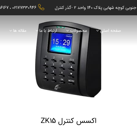
56167
02177330946
صفحه اصلی
محصولات
ارتباط با ما
مقاله ها
ن
اکسس کنترل ZK15