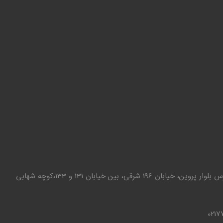
تهران - تهرانپارس بلوار پروین، خیابان 196 شرقی، بین خیابان 131 و 133،کوچه شهابی
0217