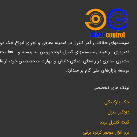
سیستمهای حفاظتی گذر کنترل در ضمینه معرفی و اجرای انواع جک درب پ
تصویری , راهبند , سیستمهای کنترل تردد,دوربین مداربسته و... فعالیت
مشتری مداری در راستای اعتلای دانش و مهارت متخصصین خود، ارتقا
توسعه بازارهای ملی گام بر میدارد.
لینک های تخصصی
جک پارکینگی
دزدگیر منزل
گیت کنترل تردد
نرم افزار موتور کرکره برقی