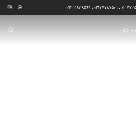
09123838599
02177787509
021773
رم افزار