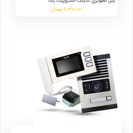
پنل تصویری کدینگ الکتروپیک رندا
8،310،000 تومان