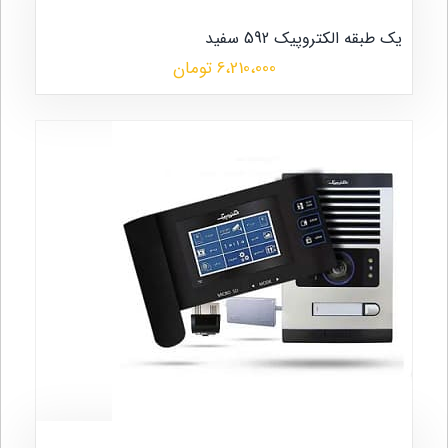
یک طبقه الکتروپیک 592 سفید
6،210،000 تومان