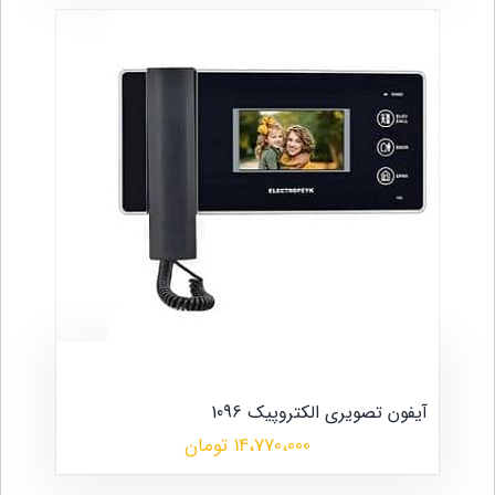
آیفون تصویری الکتروپیک 1096
14،770،000 تومان