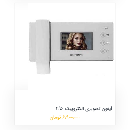
آیفون تصویری الکتروپیک 1196
6،900،000 تومان