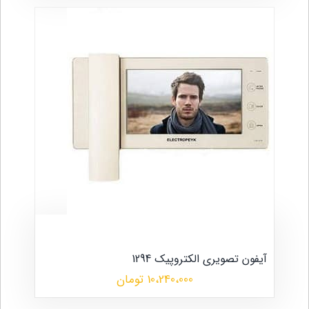
آیفون تصویری الکتروپیک 1294
10،240،000 تومان