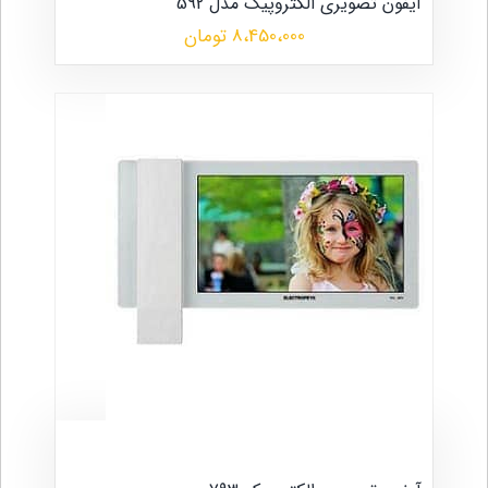
آیفون تصویری الکتروپیک مدل 592
8،450،000 تومان